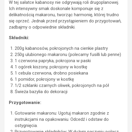
W tej sałatce kabanosy nie odgrywają roli drugoplanowej.
Ich intensywny smak doskonale komponuje się z
delikatnością makaronu, tworząc harmonię, której trudno
się oprzeć. Jednak przed przystąpieniem do przygotowań,
zadbajmy o odpowiednie składniki.
Składniki:
200g kabanosów, pokrojonych na cienkie plastry
250g ulubionego makaronu (polecamy fusilli lub penne)
1 czerwona papryka, pokrojona w paski
1 ogórek kiszony, pokrojony w kostkę
1 cebula czerwona, drobno posiekana
1 pomidor, pokrojony w kostkę
1/2 szklanki czarnych oliwek, pokrojonych na pół
Świeża bazylia do dekoracji
Przygotowanie:
Gotowanie makaronu: Ugotuj makaron zgodnie z
instrukcjami na opakowaniu. Odcedź i odstaw do
ostygnięcia.
Przygotowanie składników: W dużym naczyniu połącz