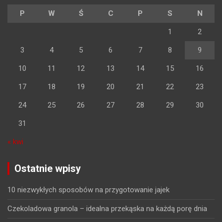
P
W
Ś
C
P
S
N
1
2
3
4
5
6
7
8
9
10
11
12
13
14
15
16
17
18
19
20
21
22
23
24
25
26
27
28
29
30
31
« kwi
Ostatnie wpisy
10 niezwykłych sposobów na przygotowanie jajek
Czekoladowa granola – idealna przekąska na każdą porę dnia