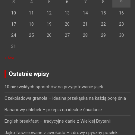
3
4
5
6
7
8
9
10
11
12
13
14
15
16
17
18
19
20
21
22
23
24
25
26
27
28
29
30
31
« kwi
Ostatnie wpisy
10 niezwykłych sposobów na przygotowanie jajek
Czekoladowa granola – idealna przekąska na każdą porę dnia
Bananowy chlebek – przepis na idealne śniadanie
English breakfast – tradycyjne danie z Wielkiej Brytanii
Jajko faszerowane z awokado – zdrowy i pyszny posiłek