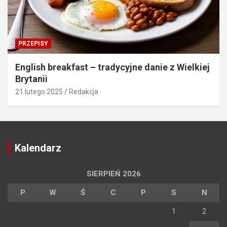
PRZEPISY
English breakfast – tradycyjne danie z Wielkiej
Brytanii
21 lutego 2025
Redakcja
Kalendarz
SIERPIEŃ 2026
P
W
Ś
C
P
S
N
1
2