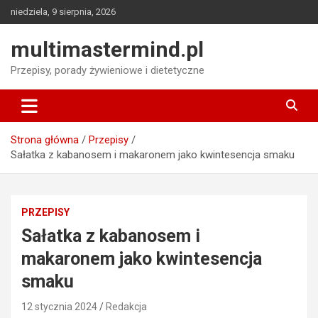
Skip
niedziela, 9 sierpnia, 2026
to
content
multimastermind.pl
Przepisy, porady żywieniowe i dietetyczne
Strona główna
Przepisy
Sałatka z kabanosem i makaronem jako kwintesencja smaku
PRZEPISY
Sałatka z kabanosem i
makaronem jako kwintesencja
smaku
12 stycznia 2024
Redakcja